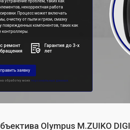
на устранение проблем, таких как
лементов, некорректная работа
усировки. Процесс может включать
, очистку от пыли и грязи, смазку
у поврежденных компонентов, таких как
е контроллеры.
с ремонт
Гарантия до 3-х
обращения
лет
править заявку
 на обработку моих
персональных данных.
объектива Olympus M.ZUIKO DIG