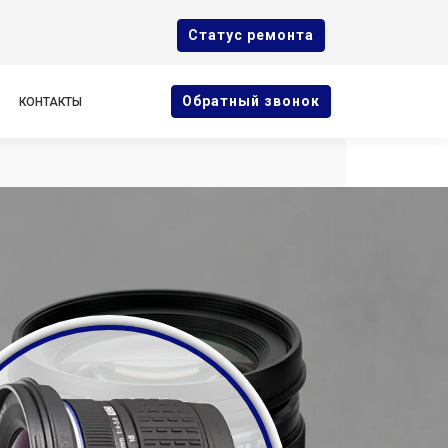
Cтатус ремонта
Oбратный звонок
КОНТАКТЫ