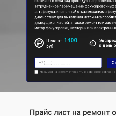
включает в себя ряд процедур, направленных 
затрудненное перемещение фокусировочных э
автофокуса, или полный отказ механизма фок
диагностику для выявления источника проблемы
движущихся частей, а также ремонт или замен
мотор фокусировки, шестерни или электронны
1400
Экспрес
Цена от
в день 
руб
От
Нажимая на кнопку отправить я даю свое согласие
Прайс лист на ремонт 