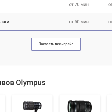
от 70 мин
о
лаги
от 50 мин
о
от 70 мин
о
Показать весь прайс
от 50 мин
о
от 60 мин
о
ивов Olympus
лизатора
от 60 мин
о