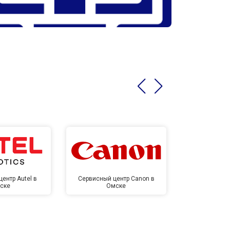
ентр Autel в
Сервисный центр Canon в
Сервисный 
ске
Омске
Ом