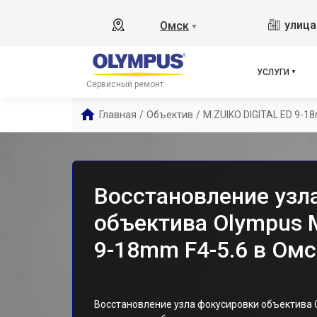
улица
Омск
▼
УСЛУГИ
Сервисный ремонт
Главная
/
Объектив
/
M.ZUIKO DIGITAL ED 9-1
Восстановление узл
объектива Olympus 
9-18mm F4-5.6 в Омс
Восстановление узла фокусировки объектива O