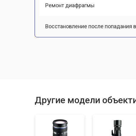
Ремонт диафрагмы
Восстановление после попадания в
Чистка от пыли
Юстировка
Замена байонета
Другие модели объект
Ремонт шлейфа оптического стаби