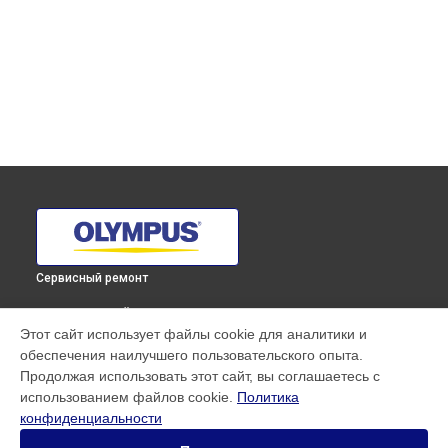
Сервисный ремонт
ВЫБЕРИ СВОЙ ГОРОД
Этот сайт использует файлы cookie для аналитики и
Юстировка объектива M.ZUIKO DIGITAL ED 7-14mm F2.8 PRO
обеспечения наилучшего пользовательского опыта.
Olympus в
Краснодаре
Продолжая использовать этот сайт, вы соглашаетесь с
Юстировка объектива M.ZUIKO DIGITAL ED 7-14mm F2.8 PRO
использованием файлов cookie.
Политика
Olympus в
Ростове-на-Дону
конфиденциальности
Юстировка объектива M.ZUIKO DIGITAL ED 7-14mm F2.8 PRO
Olympus в
Нижнем Новгороде