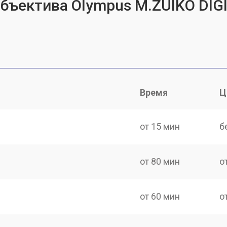
объектива Olympus M.ZUIKO DIG
Время
Ц
от 15 мин
б
от 80 мин
о
от 60 мин
о