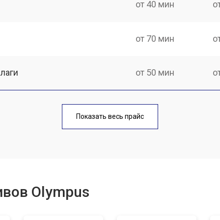
от 40 мин
о
от 70 мин
о
лаги
от 50 мин
о
от 70 мин
о
Показать весь прайс
от 50 мин
о
от 60 мин
о
ивов Olympus
лизатора
от 60 мин
о