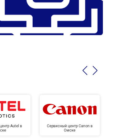
ентр Autel в
Сервисный центр Canon в
Сервисный 
ске
Омске
Ом