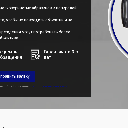
 мелкозернистых абразивов и полиролей
та, чтобы не повредить объектив и не
овреждения могут потребовать более
бъектива.
с ремонт
Гарантия до 3-х
обращения
лет
править заявку
 на обработку моих
персональных данных.