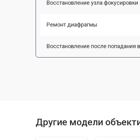
Восстановление узла фокусировки
Ремонт диафрагмы
Восстановление после попадания в
Чистка от пыли
Юстировка
Замена байонета
Другие модели объект
Ремонт шлейфа оптического стаби