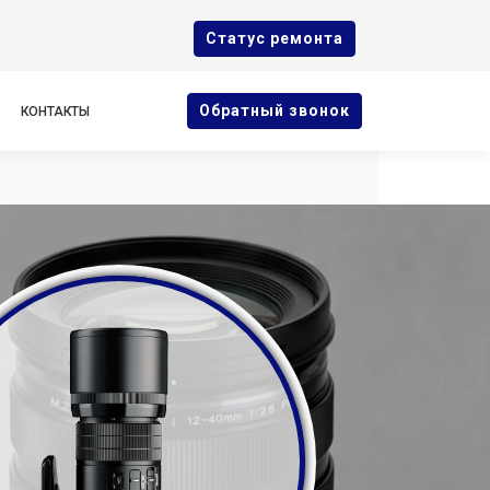
Cтатус ремонта
Oбратный звонок
КОНТАКТЫ