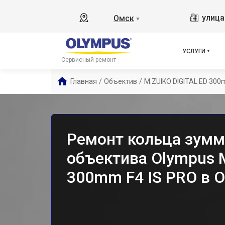
улица
Омск
▼
УСЛУГИ
Сервисный ремонт
Главная
/
Объектив
/
M.ZUIKO DIGITAL ED 300
Ремонт кольца зум
объектива Olympus 
300mm F4 IS PRO в 