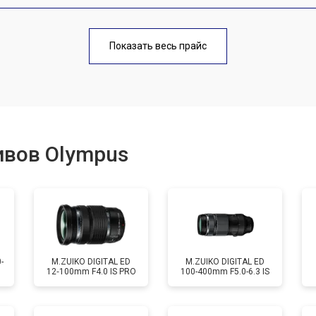
от 70 мин
о
Показать весь прайс
от 50 мин
о
от 60 мин
о
ивов Olympus
лизатора
от 60 мин
о
-
M.ZUIKO DIGITAL ED
M.ZUIKO DIGITAL ED
12‑100mm F4.0 IS PRO
100-400mm F5.0-6.3 IS