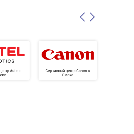
ентр Autel в
Сервисный центр Canon в
Сервисный 
ске
Омске
Ом