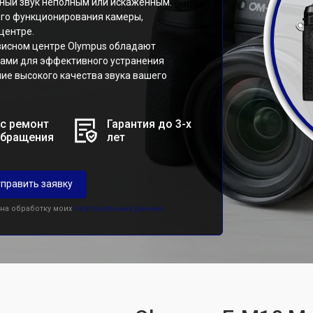
нный звук неполным или искажённым.
ого функционирования камеры,
центре.
висном центре Olympus обладают
ами для эффективного устранения
ие высокого качества звука вашего
с ремонт
Гарантия до 3-х
обращения
лет
править заявку
 на обработку моих
персональных данных.