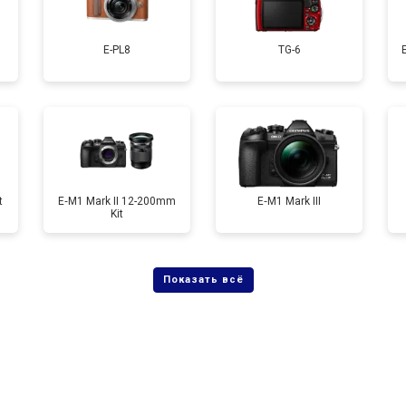
от 120 мин
о
E-PL8
TG-6
от 60 мин
о
от 90 мин
о
t
E‑M1 Mark II 12-200mm
E‑M1 Mark III
Kit