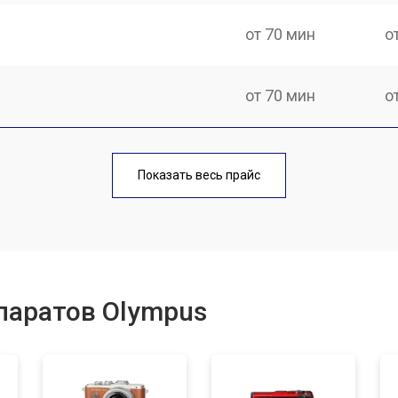
от 70 мин
о
от 70 мин
о
от 70 мин
о
Показать весь прайс
от 60 мин
о
от 110 мин
о
паратов Olympus
от 50 мин
о