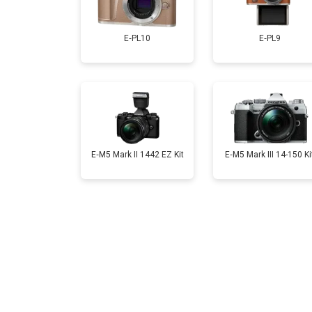
Замена CCD/CMOS матрицы
E‑PL10
E‑PL9
Ремонт материнской платы
Чистка матрицы
E‑M5 Mark II 1442 EZ Kit
E‑M5 Mark III 14-150 Ki