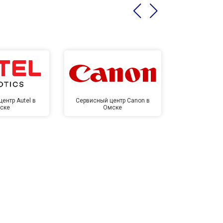
ентр Autel в
Сервисный центр Canon в
Сервисный 
ске
Омске
Ом